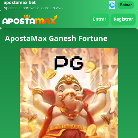
apostamax bet
🌐
Baixar
Apostas esportivas e jogos ao vivo
Entrar
Registrar
ApostaMax Ganesh Fortune