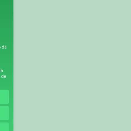
o de
ma
l de