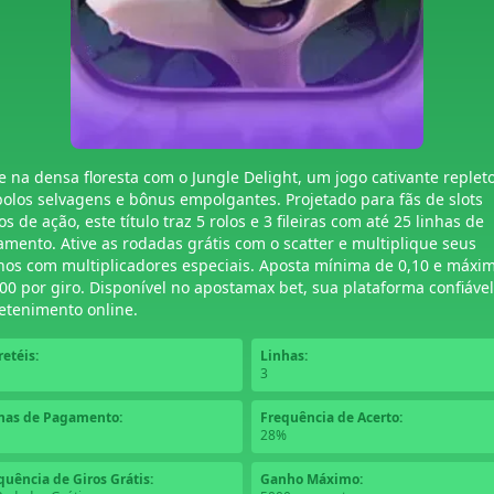
e na densa floresta com o Jungle Delight, um jogo cativante replet
olos selvagens e bônus empolgantes. Projetado para fãs de slots
os de ação, este título traz 5 rolos e 3 fileiras com até 25 linhas de
mento. Ative as rodadas grátis com o scatter e multiplique seus
os com multiplicadores especiais. Aposta mínima de 0,10 e máxi
00 por giro. Disponível no apostamax bet, sua plataforma confiáve
etenimento online.
retéis:
Linhas:
3
has de Pagamento:
Frequência de Acerto:
28%
quência de Giros Grátis:
Ganho Máximo: