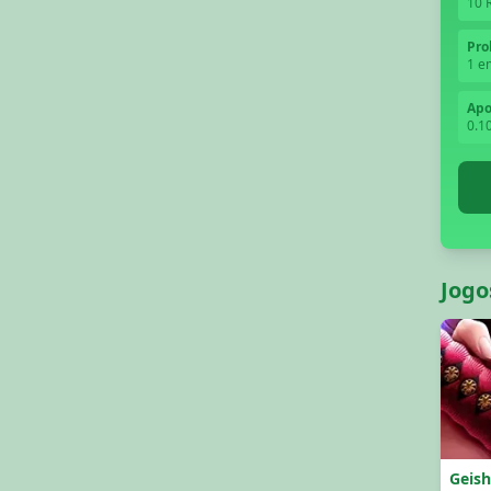
10 
Pro
1 e
Apo
0.1
Jog
Geish