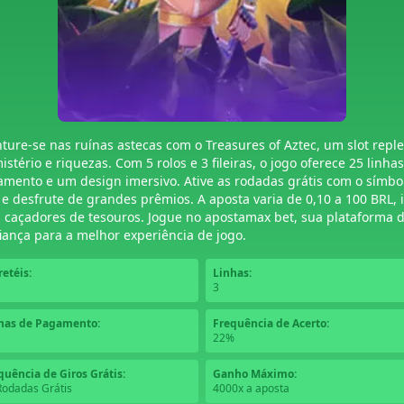
ture-se nas ruínas astecas com o Treasures of Aztec, um slot reple
istério e riquezas. Com 5 rolos e 3 fileiras, o jogo oferece 25 linha
mento e um design imersivo. Ative as rodadas grátis com o símbo
 e desfrute de grandes prêmios. A aposta varia de 0,10 a 100 BRL, 
 caçadores de tesouros. Jogue no apostamax bet, sua plataforma 
iança para a melhor experiência de jogo.
retéis:
Linhas:
3
has de Pagamento:
Frequência de Acerto:
22%
quência de Giros Grátis:
Ganho Máximo:
Rodadas Grátis
4000x a aposta